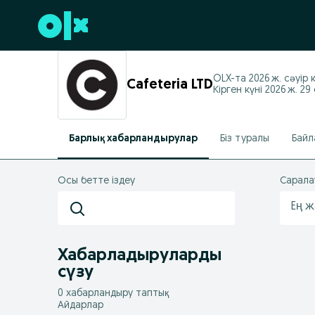
Төменгі деректемеге өту
OLX-та
2026 ж. сәуір
к
Cafeteria LTD
Кірген күні 2026 ж. 29
Барлық хабарландырулар
Біз туралы
Байл
Осы бетте іздеу
Сарала
Ең 
Хабарладыруларды
сүзу
0 хабарландыру таптық
Айдарлар