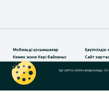
Мобильді қосымшалар
Қауіпсіздік
Көмек және Кері байланыс
Сайт карта
Жарнамалық қызметтер
Аумақтар к
Бұл сайтта cookies қолданылады. Сіз
OLX-тегі бизнес
Бизнес-пар
OLX блогы
Танымал сұ
Пайдалану шарттары
OLX-тағы ж
Құпиялылық саясаты
Баннерлік жарнама