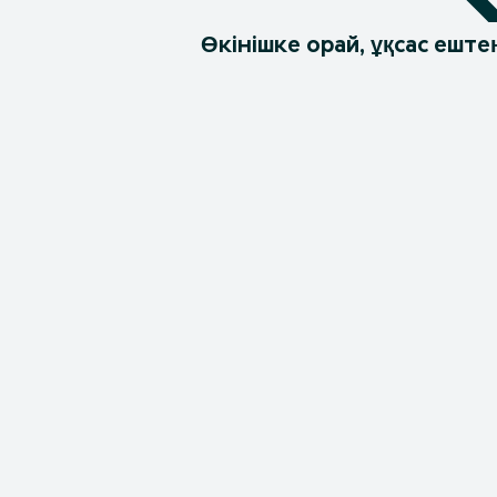
Өкінішке орай, ұқсас еште