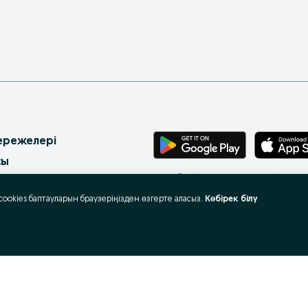
 ережелері
сы
Телефоныңа арналған тегін қосы
артасы
 cookies баптауларын браузеріңізден өзгерте аласыз.
Көбірек білу
ақша сайтының картасы
ранымдар
ұмыс