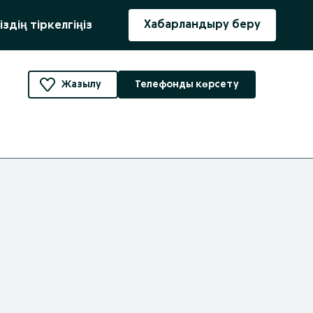
ыру
Хабарландыру беру
іздің тіркелгіңіз
Жазылу
Телефонды көрсету