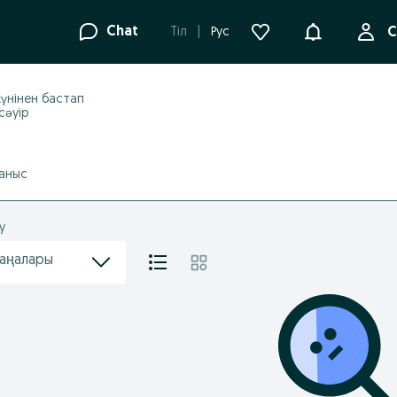
Ақпараттанд
Chat
Tіл
Рус
С
үнінен бастап
 сәуір
аныс
у
жаңалары